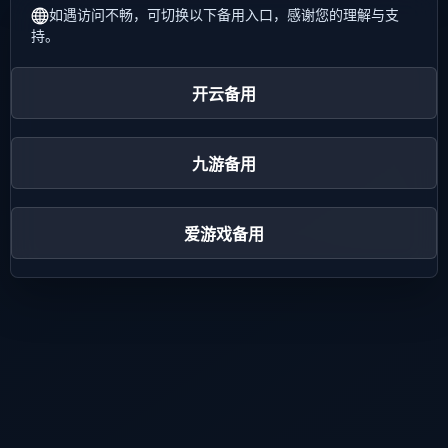
版权声明：
本站文章如无特别标注，均为本站原创文
章，于2026-06-06，由
xiaomi
发表，共 284个字。
转载请注明出处：
xiaomi，如有疑问，请联系我们
本文地址：
https://rn-beta-ayx.com/2026/06/370/
标签：
托特纳姆刷新队史纪录备战英超马龙临场换战术立刻翻盘之后
风云突变纽卡斯尔窗口期造点机会
分享：
上一篇:
下一篇:
爱游戏体育-包含转折
爱游戏体育-包含风云
点拜仁慕尼黑单刀错失
突变印第安纳步行者赛