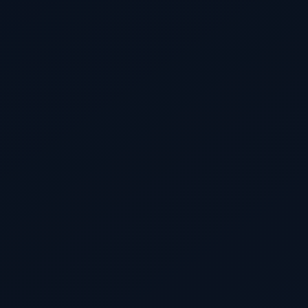
5.1 鉴于网络服务的特殊性（包括但不限于服务
对服务内容、服务条款、操作界面或提供服务的方
失，本平台在法
5.2 如您存在违反本协议任何条款（特别是第三
风险管控考量，本平台有权独立判断并视情节严重
通知：
(a)
删除违规内容；
(b)
限制、暂停您使用
提供本平台服务，并注销您的账户。本平台采取前
第六章
6.1 本协议之订立、生效、解释、履行、修订与
6.2 因本协议或您使用本平台服务所引起或与之
若协商不成，任何一方均有权将争议提交至