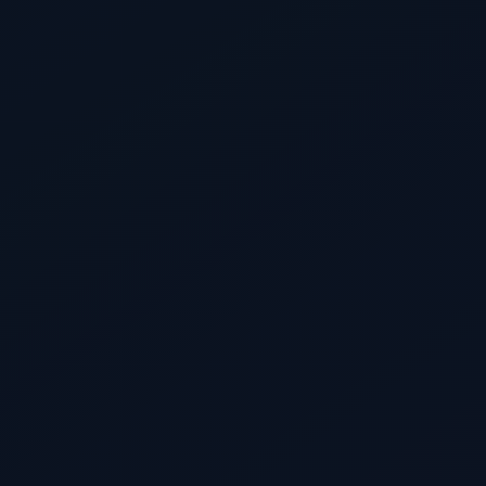
过
未
有