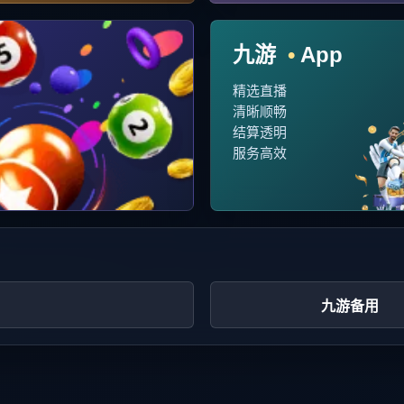
各项产品、功能、软件及服务之前，恳请您务必投入时间，仔细、
本协议”）的全部条款与条件，特别是
爱游戏体育
其中涉及您重大
分。您的任何访问、注册、登录或使用行为，都将被自动且不可
自愿接受本协议全部条款的法律约束，视同您与本平台运营方已
本协议内容存在任何疑问，您应立即停止使用本平台及相关服务
台服务所依据的具有法律效力的文件。
用户注册与账户信息管理
服务，您可能需要完成注册流程，创建唯一的用户账户。您承诺并
提交、填写、提供及更新的所有身份资料与信息（包括但不限于
均是真实、准确、完整、有效且最新的，且该等行为已获得相关
维持该等信息的及时更新，以确保其持续的真实性与有效性。
下的一切活动（包括但不限于信息发布、数据查询、互动操作等）
身份验证的信息，并对因密码或账户失窃、泄露等非因本平台过
失或责任自行承担全部后果。