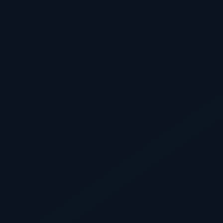
见或建议，或需要就账户、服务相关问题进行咨询、投诉，欢迎您通
在核实您的身份后，在法律规定的时限内予以回复：
ZXSUAN@system-kaiyun.com
或不可执行，均不影响其余条款的持续有效性和可执行性。本平台
或规定，不构成对前述权利或权利之放弃。
修改后的协议将在本平台指定页面公布，并注明最新更新日期。您
后继续使用本平台服务，即表示您已接受经修订的协议。
文章，于2025-05-23，由
xiaomi
发表，共 3191个字。
：
xiaomi，如有疑问，请联系我们
ttps://rn-beta-ayx.com/about