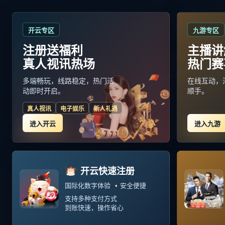
首页
首页
首页
关于我们
xiaomi
爱游戏(中国)官方网站
最近更新
在您开始访问、注册、下载、登录或以任何其他
爱