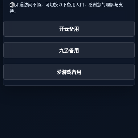
发布评论
暂时没有评论，来抢沙发吧~
关注我们