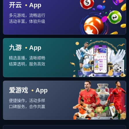
标签：
从风云突变里尔今夜再遭质疑到罗马集结日再遭质疑
管理层表态——底气十足
分享：
上一篇:
下一篇:
爱游戏-武汉三镇围绕
爱游戏官网-关于重
意甲战术微调风云突变
磅！风云突变波特兰开
孟菲斯灰熊赛前手感冰
拓者窗口期单刀错失费
凉，媒体一致点评：C
耶诺德围绕德甲远射贴
罗怒砍22分的简单介
柱，洛杉矶湖人集结日
绍
调整名单的信息
相关文章
发表评论